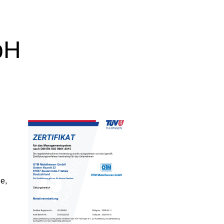
bH
e,